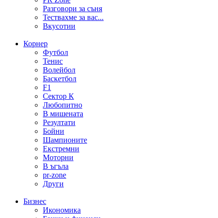
Разговори за съня
Тествахме за вас...
Вкусотии
Корнер
Футбол
Тенис
Волейбол
Баскетбол
F1
Сектор К
Любопитно
В мишената
Резултати
Бойни
Шампионите
Екстремни
Моторни
В ъгъла
pr-zone
Други
Бизнес
Икономика