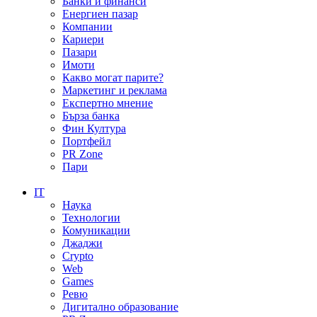
Банки и финанси
Енергиен пазар
Компании
Кариери
Пазари
Имоти
Какво могат парите?
Маркетинг и реклама
Експертно мнение
Бърза банка
Фин Култура
Портфейл
PR Zone
Пари
IT
Наука
Технологии
Комуникации
Джаджи
Crypto
Web
Games
Ревю
Дигитално образование