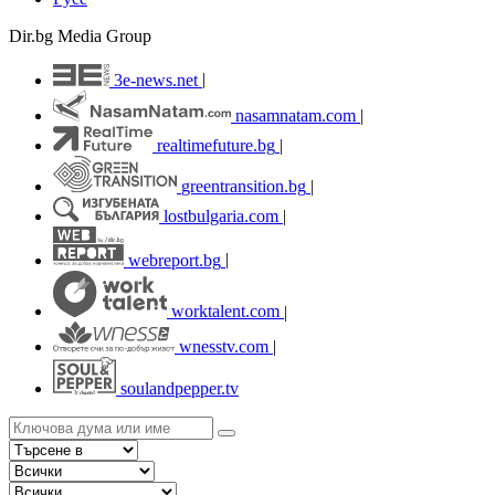
Dir.bg Media Group
3e-news.net
|
nasamnatam.com
|
realtimefuture.bg
|
greentransition.bg
|
lostbulgaria.com
|
webreport.bg
|
worktalent.com
|
wnesstv.com
|
soulandpepper.tv