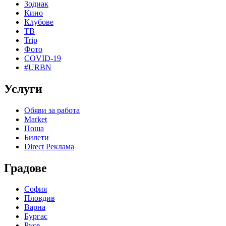
Зодиак
Кино
Клубове
ТВ
Trip
Фото
COVID-19
#URBN
Услуги
Обяви за работа
Market
Поща
Билети
Direct Реклама
Градове
София
Пловдив
Варна
Бургас
Русе