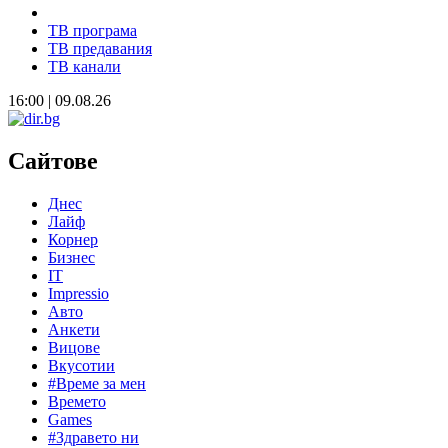
ТВ програма
ТВ предавания
ТВ канали
16:00 | 09.08.26
Сайтове
Днес
Лайф
Корнер
Бизнес
IT
Impressio
Авто
Анкети
Вицове
Вкусотии
#Време за мен
Времето
Games
#Здравето ни