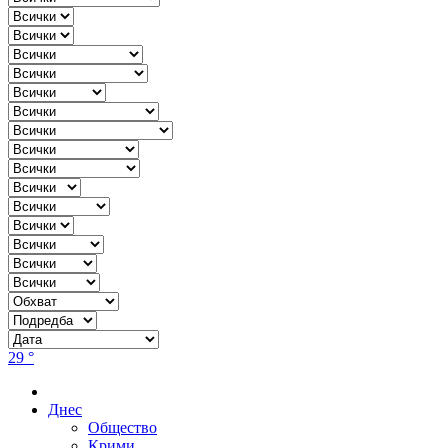
29 °
Днес
Общество
Крими