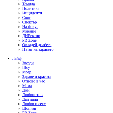
Темида
Политика
Инциденти
Свят
Спектър
На фокус
Мнение
ДИРектно
PR Zone
Овладей диабета
Пътят на здравето
Лайф
Звезди
Шоу
Мода
Здраве и красота
Отново в час
Мама
Дом
Любопитно
Дай лапа
Любов и секс
Шопинг
PR Zone