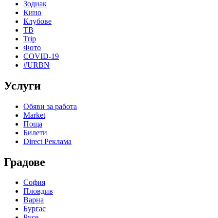
Зодиак
Кино
Клубове
ТВ
Trip
Фото
COVID-19
#URBN
Услуги
Обяви за работа
Market
Поща
Билети
Direct Реклама
Градове
София
Пловдив
Варна
Бургас
Русе