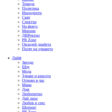
Темида
Политика
Инциденти
Свят
Спектър
На фокус
Мнение
ДИРектно
PR Zone
Овладей диабета
Пътят на здравето
Лайф
Звезди
Шоу
Мода
Здраве и красота
Отново в час
Мама
Дом
Любопитно
Дай лапа
Любов и секс
Шопинг
PR Zone