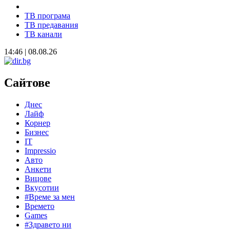
ТВ програма
ТВ предавания
ТВ канали
14:46 | 08.08.26
Сайтове
Днес
Лайф
Корнер
Бизнес
IT
Impressio
Авто
Анкети
Вицове
Вкусотии
#Време за мен
Времето
Games
#Здравето ни