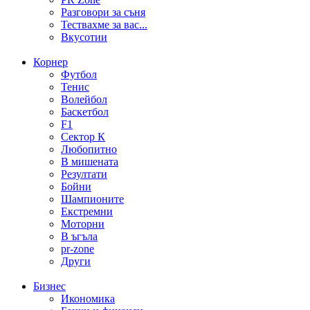
Разговори за съня
Тествахме за вас...
Вкусотии
Корнер
Футбол
Тенис
Волейбол
Баскетбол
F1
Сектор К
Любопитно
В мишената
Резултати
Бойни
Шампионите
Екстремни
Моторни
В ъгъла
pr-zone
Други
Бизнес
Икономика