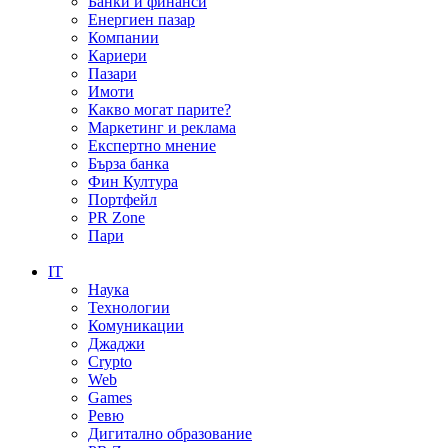
Банки и финанси
Енергиен пазар
Компании
Кариери
Пазари
Имоти
Какво могат парите?
Маркетинг и реклама
Експертно мнение
Бърза банка
Фин Култура
Портфейл
PR Zone
Пари
IT
Наука
Технологии
Комуникации
Джаджи
Crypto
Web
Games
Ревю
Дигитално образование