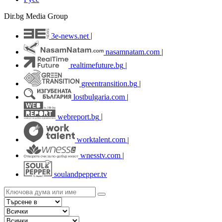
Dir.bg Media Group
3e-news.net
|
nasamnatam.com
|
realtimefuture.bg
|
greentransition.bg
|
lostbulgaria.com
|
webreport.bg
|
worktalent.com
|
wnesstv.com
|
soulandpepper.tv