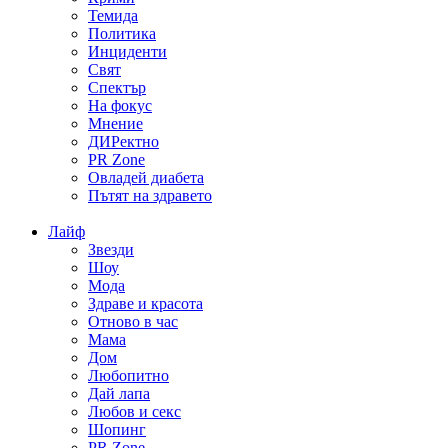
Темида
Политика
Инциденти
Свят
Спектър
На фокус
Мнение
ДИРектно
PR Zone
Овладей диабета
Пътят на здравето
Лайф
Звезди
Шоу
Мода
Здраве и красота
Отново в час
Мама
Дом
Любопитно
Дай лапа
Любов и секс
Шопинг
PR Zone