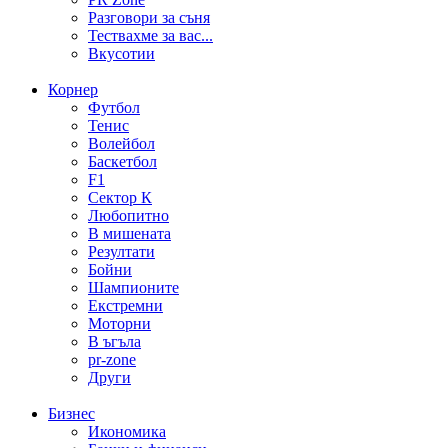
Разговори за съня
Тествахме за вас...
Вкусотии
Корнер
Футбол
Тенис
Волейбол
Баскетбол
F1
Сектор К
Любопитно
В мишената
Резултати
Бойни
Шампионите
Екстремни
Моторни
В ъгъла
pr-zone
Други
Бизнес
Икономика