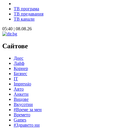
ТВ програма
ТВ предавания
ТВ канали
05:40 | 08.08.26
Сайтове
Днес
Лайф
Корнер
Бизнес
IT
Impressio
Авто
Анкети
Вицове
Вкусотии
#Време за мен
Времето
Games
#Здравето ни