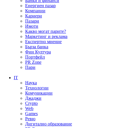
Банки и финанси
Енергиен пазар
Компании
Кариери
Пазари
Имоти
Какво могат парите?
Маркетинг и реклама
Експертно мнение
Бърза банка
Фин Култура
Портфейл
PR Zone
Пари
IT
Наука
Технологии
Комуникации
Джаджи
Crypto
Web
Games
Ревю
Дигитално образование