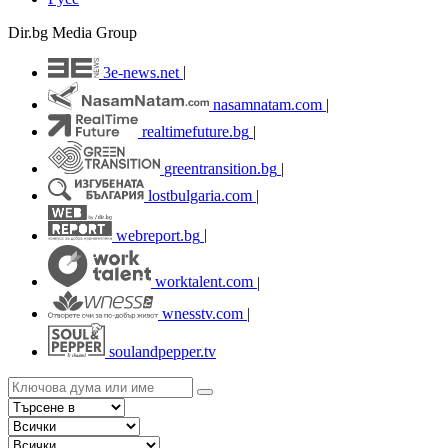
Dir.bg Media Group
3e-news.net
|
nasamnatam.com
|
realtimefuture.bg
|
greentransition.bg
|
lostbulgaria.com
|
webreport.bg
|
worktalent.com
|
wnesstv.com
|
soulandpepper.tv