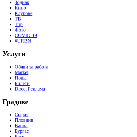
Зодиак
Кино
Клубове
ТВ
Trip
Фото
COVID-19
#URBN
Услуги
Обяви за работа
Market
Поща
Билети
Direct Реклама
Градове
София
Пловдив
Варна
Бургас
Русе