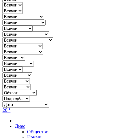
20 °
Днес
Общество
Крими