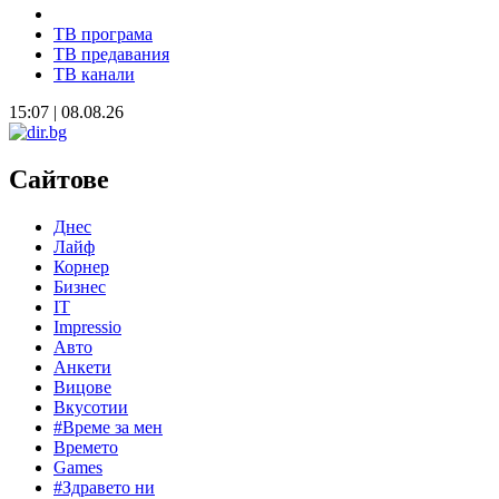
ТВ програма
ТВ предавания
ТВ канали
15:07 | 08.08.26
Сайтове
Днес
Лайф
Корнер
Бизнес
IT
Impressio
Авто
Анкети
Вицове
Вкусотии
#Време за мен
Времето
Games
#Здравето ни