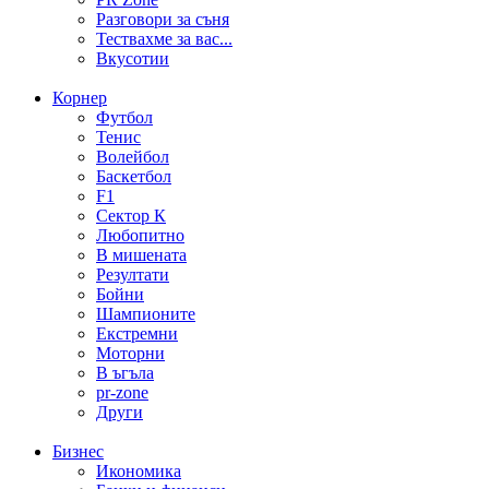
Разговори за съня
Тествахме за вас...
Вкусотии
Корнер
Футбол
Тенис
Волейбол
Баскетбол
F1
Сектор К
Любопитно
В мишената
Резултати
Бойни
Шампионите
Екстремни
Моторни
В ъгъла
pr-zone
Други
Бизнес
Икономика