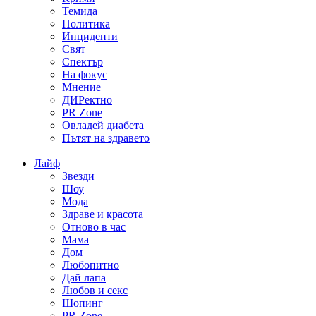
Темида
Политика
Инциденти
Свят
Спектър
На фокус
Мнение
ДИРектно
PR Zone
Овладей диабета
Пътят на здравето
Лайф
Звезди
Шоу
Мода
Здраве и красота
Отново в час
Мама
Дом
Любопитно
Дай лапа
Любов и секс
Шопинг
PR Zone