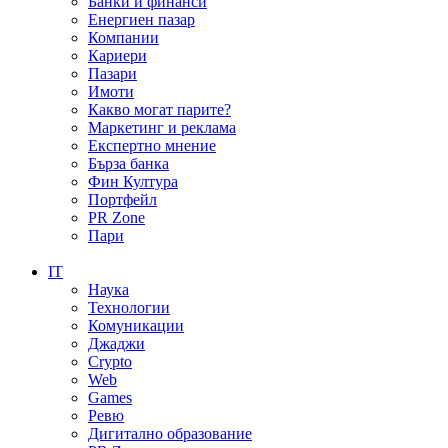
Банки и финанси
Енергиен пазар
Компании
Кариери
Пазари
Имоти
Какво могат парите?
Маркетинг и реклама
Експертно мнение
Бърза банка
Фин Култура
Портфейл
PR Zone
Пари
IT
Наука
Технологии
Комуникации
Джаджи
Crypto
Web
Games
Ревю
Дигитално образование