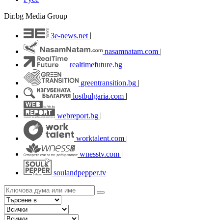
Dir.bg Media Group
3e-news.net
|
nasamnatam.com
|
realtimefuture.bg
|
greentransition.bg
|
lostbulgaria.com
|
webreport.bg
|
worktalent.com
|
wnesstv.com
|
soulandpepper.tv