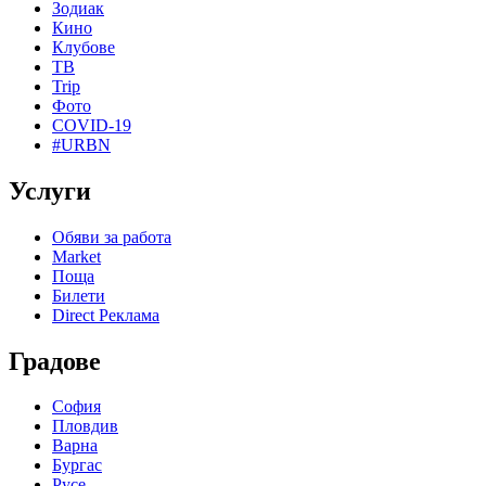
Зодиак
Кино
Клубове
ТВ
Trip
Фото
COVID-19
#URBN
Услуги
Обяви за работа
Market
Поща
Билети
Direct Реклама
Градове
София
Пловдив
Варна
Бургас
Русе