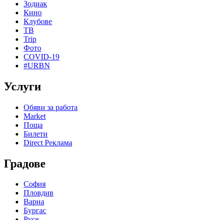
Зодиак
Кино
Клубове
ТВ
Trip
Фото
COVID-19
#URBN
Услуги
Обяви за работа
Market
Поща
Билети
Direct Реклама
Градове
София
Пловдив
Варна
Бургас
Русе