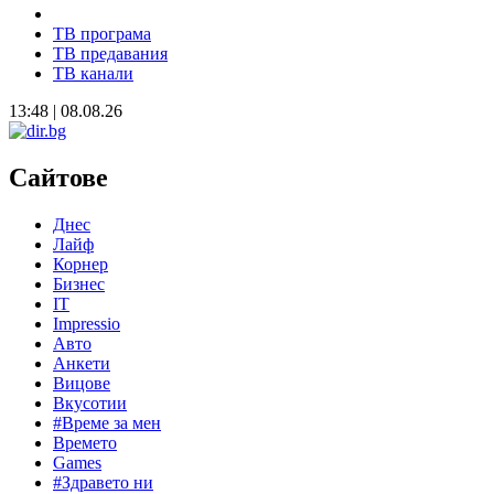
ТВ програма
ТВ предавания
ТВ канали
13:48 | 08.08.26
Сайтове
Днес
Лайф
Корнер
Бизнес
IT
Impressio
Авто
Анкети
Вицове
Вкусотии
#Време за мен
Времето
Games
#Здравето ни