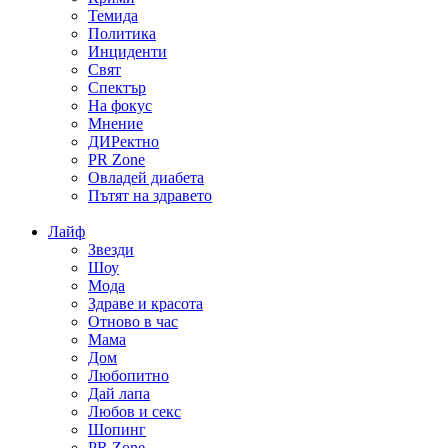
Темида
Политика
Инциденти
Свят
Спектър
На фокус
Мнение
ДИРектно
PR Zone
Овладей диабета
Пътят на здравето
Лайф
Звезди
Шоу
Мода
Здраве и красота
Отново в час
Мама
Дом
Любопитно
Дай лапа
Любов и секс
Шопинг
PR Zone