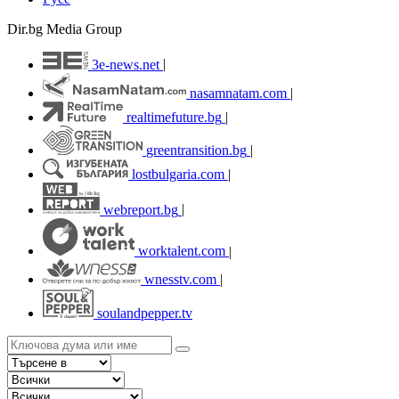
Dir.bg Media Group
3e-news.net
|
nasamnatam.com
|
realtimefuture.bg
|
greentransition.bg
|
lostbulgaria.com
|
webreport.bg
|
worktalent.com
|
wnesstv.com
|
soulandpepper.tv