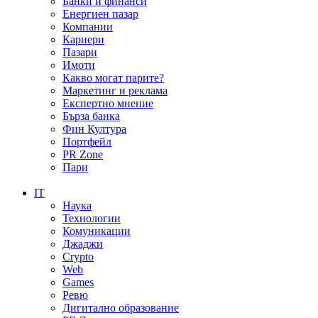
Банки и финанси
Енергиен пазар
Компании
Кариери
Пазари
Имоти
Какво могат парите?
Маркетинг и реклама
Експертно мнение
Бърза банка
Фин Култура
Портфейл
PR Zone
Пари
IT
Наука
Технологии
Комуникации
Джаджи
Crypto
Web
Games
Ревю
Дигитално образование