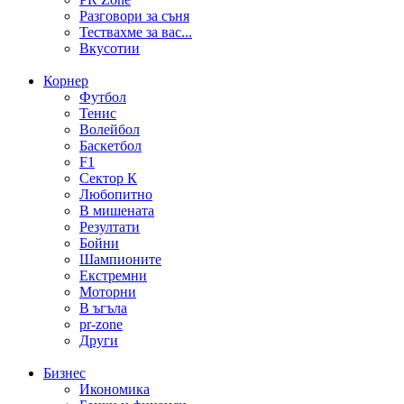
Разговори за съня
Тествахме за вас...
Вкусотии
Корнер
Футбол
Тенис
Волейбол
Баскетбол
F1
Сектор К
Любопитно
В мишената
Резултати
Бойни
Шампионите
Екстремни
Моторни
В ъгъла
pr-zone
Други
Бизнес
Икономика