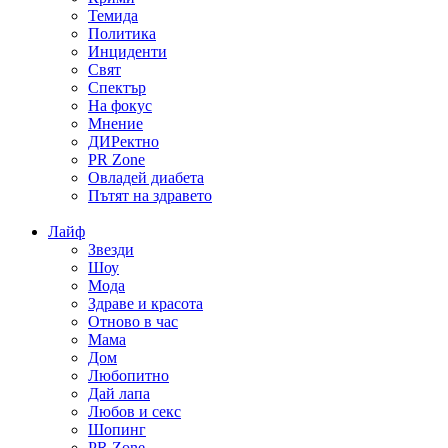
Темида
Политика
Инциденти
Свят
Спектър
На фокус
Мнение
ДИРектно
PR Zone
Овладей диабета
Пътят на здравето
Лайф
Звезди
Шоу
Мода
Здраве и красота
Отново в час
Мама
Дом
Любопитно
Дай лапа
Любов и секс
Шопинг
PR Zone