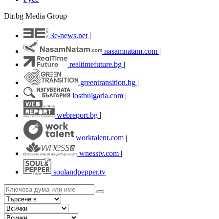
Dir.bg Media Group
3e-news.net
|
nasamnatam.com
|
realtimefuture.bg
|
greentransition.bg
|
lostbulgaria.com
|
webreport.bg
|
worktalent.com
|
wnesstv.com
|
soulandpepper.tv