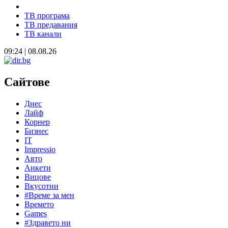
ТВ програма
ТВ предавания
ТВ канали
09:24 | 08.08.26
Сайтове
Днес
Лайф
Корнер
Бизнес
IT
Impressio
Авто
Анкети
Вицове
Вкусотии
#Време за мен
Времето
Games
#Здравето ни