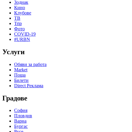
Зодиак
Кино
Клубове
ТВ
Trip
Фото
COVID-19
#URBN
Услуги
Обяви за работа
Market
Поща
Билети
Direct Реклама
Градове
София
Пловдив
Варна
Бургас
Русе