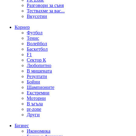
Разговори за съня
Тествахме за вас...
Вкусотии
Корнер
Футбол
Тенис
Волейбол
Баскетбол
F1
Сектор К
Любопитно
В мишената
Резултати
Бойни
Шампионите
Екстремни
Моторни
В ъгъла
pr-zone
Други
Бизнес
Икономика