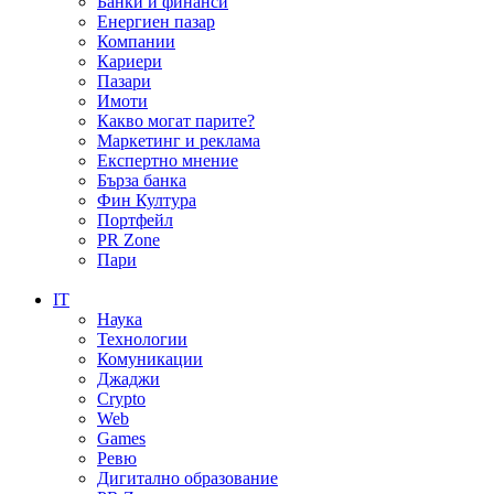
Банки и финанси
Енергиен пазар
Компании
Кариери
Пазари
Имоти
Какво могат парите?
Маркетинг и реклама
Експертно мнение
Бърза банка
Фин Култура
Портфейл
PR Zone
Пари
IT
Наука
Технологии
Комуникации
Джаджи
Crypto
Web
Games
Ревю
Дигитално образование