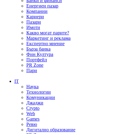
Банки и финанси
Енергиен пазар
Компании
Кариери
Пазари
Имоти
Какво могат парите?
Маркетинг и реклама
Експертно мнение
Бърза банка
Фин Култура
Портфейл
PR Zone
Пари
IT
Наука
Технологии
Комуникации
Джаджи
Crypto
Web
Games
Ревю
Дигитално образование