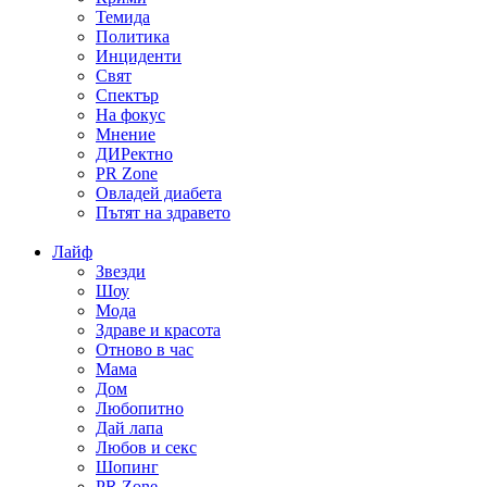
Темида
Политика
Инциденти
Свят
Спектър
На фокус
Мнение
ДИРектно
PR Zone
Овладей диабета
Пътят на здравето
Лайф
Звезди
Шоу
Мода
Здраве и красота
Отново в час
Мама
Дом
Любопитно
Дай лапа
Любов и секс
Шопинг
PR Zone