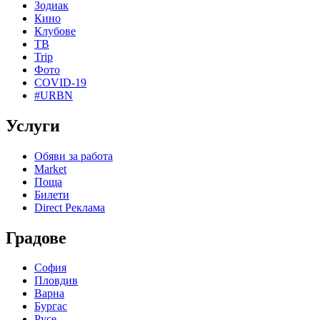
Зодиак
Кино
Клубове
ТВ
Trip
Фото
COVID-19
#URBN
Услуги
Обяви за работа
Market
Поща
Билети
Direct Реклама
Градове
София
Пловдив
Варна
Бургас
Русе