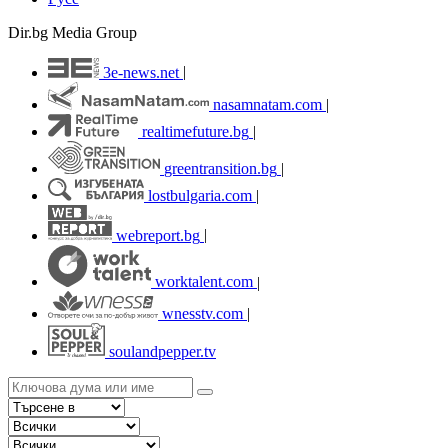
Dir.bg Media Group
3e-news.net
|
nasamnatam.com
|
realtimefuture.bg
|
greentransition.bg
|
lostbulgaria.com
|
webreport.bg
|
worktalent.com
|
wnesstv.com
|
soulandpepper.tv