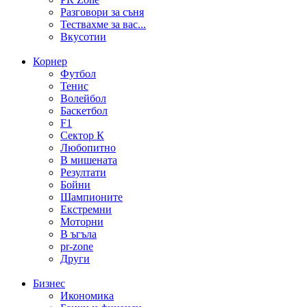
Разговори за съня
Тествахме за вас...
Вкусотии
Корнер
Футбол
Тенис
Волейбол
Баскетбол
F1
Сектор К
Любопитно
В мишената
Резултати
Бойни
Шампионите
Екстремни
Моторни
В ъгъла
pr-zone
Други
Бизнес
Икономика