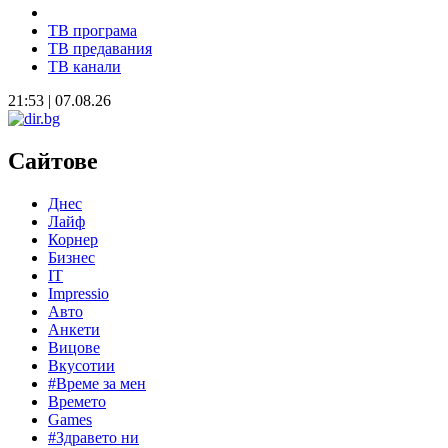
ТВ програма
ТВ предавания
ТВ канали
21:53 | 07.08.26
Сайтове
Днес
Лайф
Корнер
Бизнес
IT
Impressio
Авто
Анкети
Вицове
Вкусотии
#Време за мен
Времето
Games
#Здравето ни