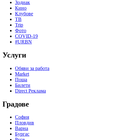
Зодиак
Кино
Клубове
ТВ
Trip
Фото
COVID-19
#URBN
Услуги
Обяви за работа
Market
Поща
Билети
Direct Реклама
Градове
София
Пловдив
Варна
Бургас
Русе