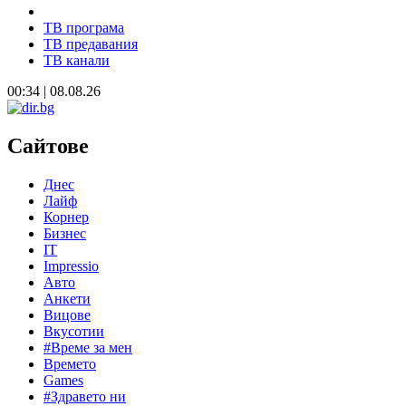
ТВ програма
ТВ предавания
ТВ канали
00:34 | 08.08.26
Сайтове
Днес
Лайф
Корнер
Бизнес
IT
Impressio
Авто
Анкети
Вицове
Вкусотии
#Време за мен
Времето
Games
#Здравето ни