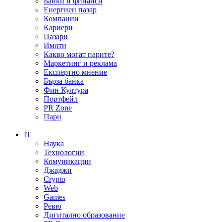
Банки и финанси
Енергиен пазар
Компании
Кариери
Пазари
Имоти
Какво могат парите?
Маркетинг и реклама
Експертно мнение
Бърза банка
Фин Култура
Портфейл
PR Zone
Пари
IT
Наука
Технологии
Комуникации
Джаджи
Crypto
Web
Games
Ревю
Дигитално образование