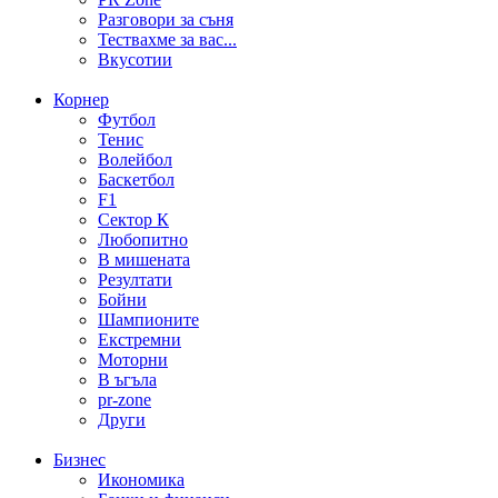
Разговори за съня
Тествахме за вас...
Вкусотии
Корнер
Футбол
Тенис
Волейбол
Баскетбол
F1
Сектор К
Любопитно
В мишената
Резултати
Бойни
Шампионите
Екстремни
Моторни
В ъгъла
pr-zone
Други
Бизнес
Икономика