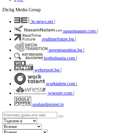
Dir.bg Media Group
3e-news.net
|
nasamnatam.com
|
realtimefuture.bg
|
greentransition.bg
|
lostbulgaria.com
|
webreport.bg
|
worktalent.com
|
wnesstv.com
|
soulandpepper.tv