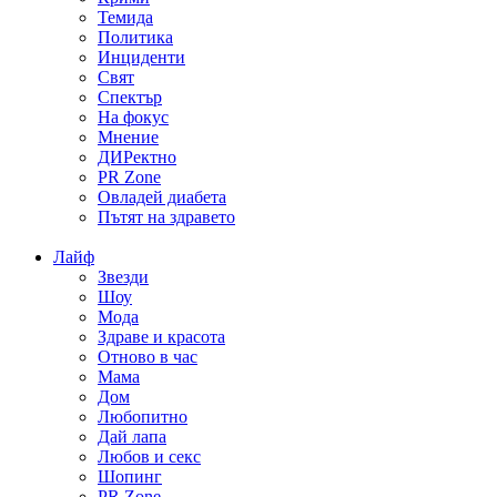
Темида
Политика
Инциденти
Свят
Спектър
На фокус
Мнение
ДИРектно
PR Zone
Овладей диабета
Пътят на здравето
Лайф
Звезди
Шоу
Мода
Здраве и красота
Отново в час
Мама
Дом
Любопитно
Дай лапа
Любов и секс
Шопинг
PR Zone