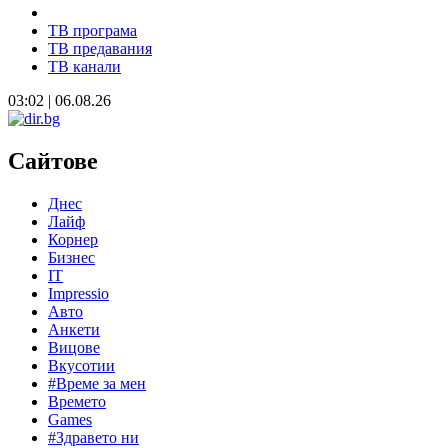
ТВ програма
ТВ предавания
ТВ канали
03:02 | 06.08.26
Сайтове
Днес
Лайф
Корнер
Бизнес
IT
Impressio
Авто
Анкети
Вицове
Вкусотии
#Време за мен
Времето
Games
#Здравето ни