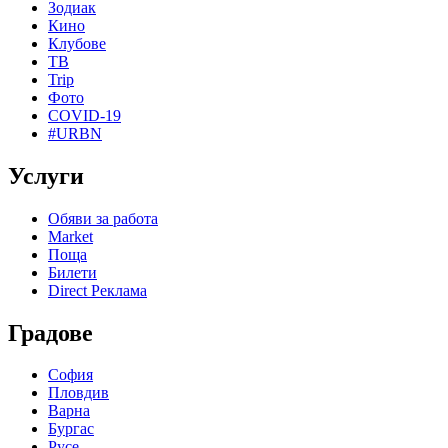
Зодиак
Кино
Клубове
ТВ
Trip
Фото
COVID-19
#URBN
Услуги
Обяви за работа
Market
Поща
Билети
Direct Реклама
Градове
София
Пловдив
Варна
Бургас
Русе