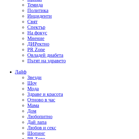
Темида
Политика
Инциденти
Свят
Спектър
На фокус
Мнение
ДИРектно
PR Zone
Овладей диабета
Пътят на здравето
Лайф
Звезди
Шоу
Мода
Здраве и красота
Отново в час
Мама
Дом
Любопитно
Дай лапа
Любов и секс
Шопинг
PR Zone