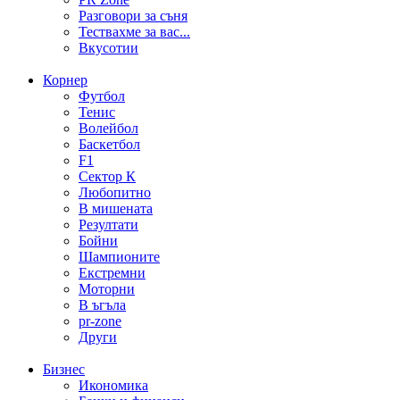
Разговори за съня
Тествахме за вас...
Вкусотии
Корнер
Футбол
Тенис
Волейбол
Баскетбол
F1
Сектор К
Любопитно
В мишената
Резултати
Бойни
Шампионите
Екстремни
Моторни
В ъгъла
pr-zone
Други
Бизнес
Икономика