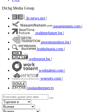
Dir.bg Media Group
3e-news.net
|
nasamnatam.com
|
realtimefuture.bg
|
greentransition.bg
|
lostbulgaria.com
|
webreport.bg
|
worktalent.com
|
wnesstv.com
|
soulandpepper.tv