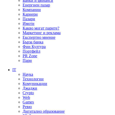
Банки и финанси
Енергиен пазар
Компании
Кариери
Пазари
Имоти
Какво могат парите?
Маркетинг и реклама
Експертно мнение
Бърза банка
Фин Култура
Портфейл
PR Zone
Пари
IT
Наука
Технологии
Комуникации
Джаджи
Crypto
Web
Games
Ревю
Дигитално образование