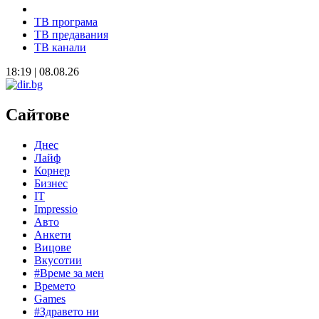
ТВ програма
ТВ предавания
ТВ канали
18:19 | 08.08.26
Сайтове
Днес
Лайф
Корнер
Бизнес
IT
Impressio
Авто
Анкети
Вицове
Вкусотии
#Време за мен
Времето
Games
#Здравето ни