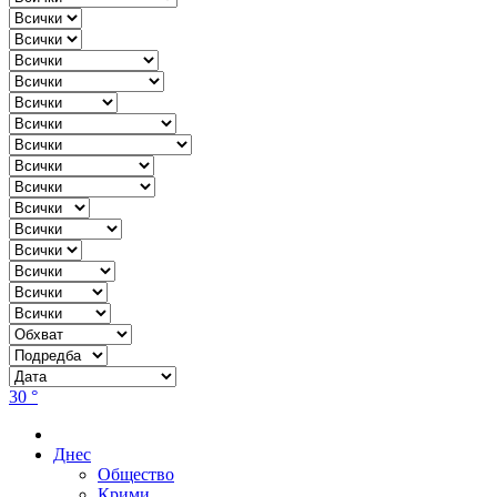
30 °
Днес
Общество
Крими