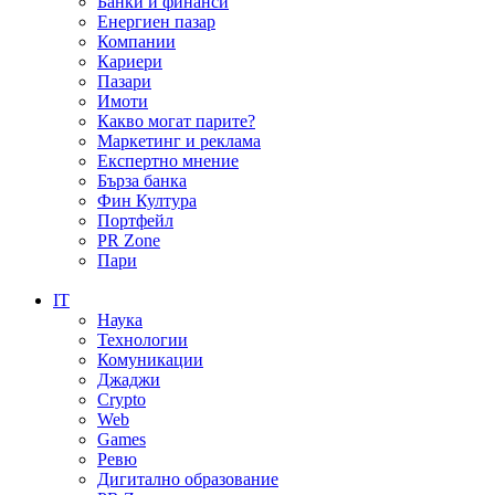
Банки и финанси
Енергиен пазар
Компании
Кариери
Пазари
Имоти
Какво могат парите?
Маркетинг и реклама
Експертно мнение
Бърза банка
Фин Култура
Портфейл
PR Zone
Пари
IT
Наука
Технологии
Комуникации
Джаджи
Crypto
Web
Games
Ревю
Дигитално образование