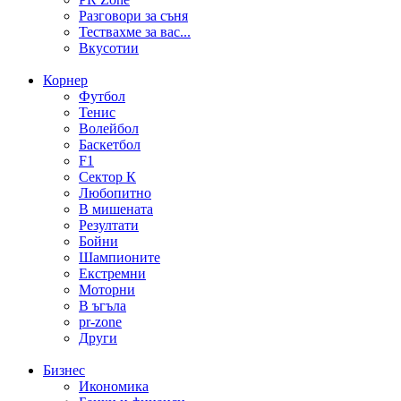
Разговори за съня
Тествахме за вас...
Вкусотии
Корнер
Футбол
Тенис
Волейбол
Баскетбол
F1
Сектор К
Любопитно
В мишената
Резултати
Бойни
Шампионите
Екстремни
Моторни
В ъгъла
pr-zone
Други
Бизнес
Икономика