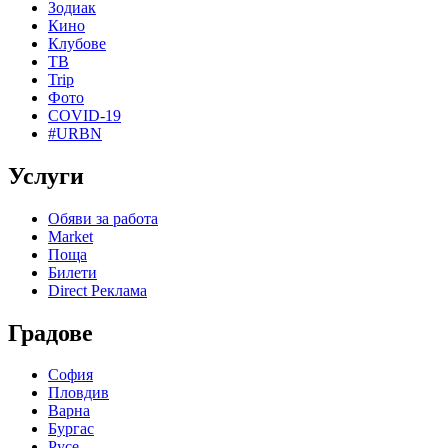
Зодиак
Кино
Клубове
ТВ
Trip
Фото
COVID-19
#URBN
Услуги
Обяви за работа
Market
Поща
Билети
Direct Реклама
Градове
София
Пловдив
Варна
Бургас
Русе