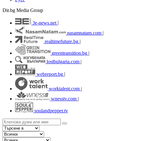
Dir.bg Media Group
3e-news.net
|
nasamnatam.com
|
realtimefuture.bg
|
greentransition.bg
|
lostbulgaria.com
|
webreport.bg
|
worktalent.com
|
wnesstv.com
|
soulandpepper.tv