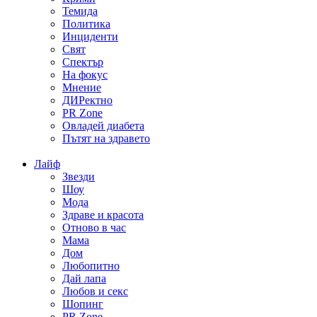
Темида
Политика
Инциденти
Свят
Спектър
На фокус
Мнение
ДИРектно
PR Zone
Овладей диабета
Пътят на здравето
Лайф
Звезди
Шоу
Мода
Здраве и красота
Отново в час
Мама
Дом
Любопитно
Дай лапа
Любов и секс
Шопинг
PR Zone