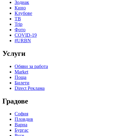
Зодиак
Кино
Клубове
ТВ
Trip
Фото
COVID-19
#URBN
Услуги
Обяви за работа
Market
Поща
Билети
Direct Реклама
Градове
София
Пловдив
Варна
Бургас
Русе