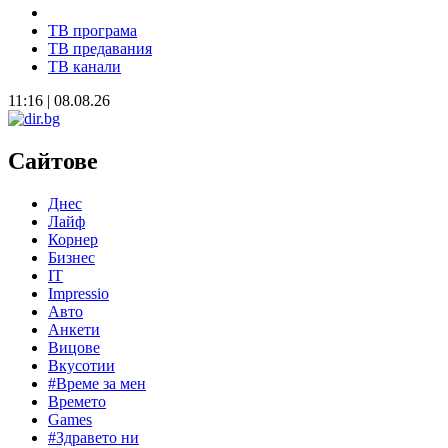
ТВ програма
ТВ предавания
ТВ канали
11:16 | 08.08.26
Сайтове
Днес
Лайф
Корнер
Бизнес
IT
Impressio
Авто
Анкети
Вицове
Вкусотии
#Време за мен
Времето
Games
#Здравето ни