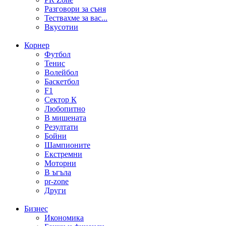
Разговори за съня
Тествахме за вас...
Вкусотии
Корнер
Футбол
Тенис
Волейбол
Баскетбол
F1
Сектор К
Любопитно
В мишената
Резултати
Бойни
Шампионите
Екстремни
Моторни
В ъгъла
pr-zone
Други
Бизнес
Икономика