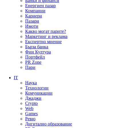
Банки и финанси
Енергиен пазар
Компании
Кариери
Пазари
Имоти
Какво могат парите?
Маркетинг и реклама
Експертно мнение
Бърза банка
Фин Култура
Портфейл
PR Zone
Пари
IT
Наука
Технологии
Комуникации
Джаджи
Crypto
Web
Games
Ревю
Дигитално образование