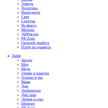
Темида
Политика
Инциденти
Свят
Спектър
На фокус
Мнение
ДИРектно
PR Zone
Овладей диабета
Пътят на здравето
Лайф
Звезди
Шоу
Мода
Здраве и красота
Отново в час
Мама
Дом
Любопитно
Дай лапа
Любов и секс
Шопинг
PR Zone