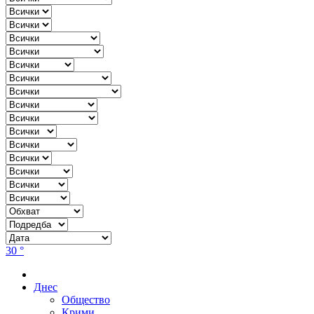
30 °
Днес
Общество
Крими