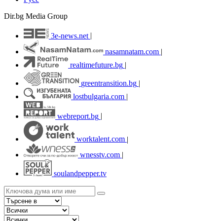
Dir.bg Media Group
3e-news.net
|
nasamnatam.com
|
realtimefuture.bg
|
greentransition.bg
|
lostbulgaria.com
|
webreport.bg
|
worktalent.com
|
wnesstv.com
|
soulandpepper.tv