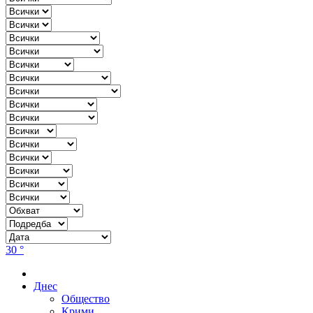
30 °
Днес
Общество
Крими