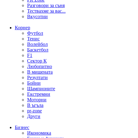
Разговори за съня
Тествахме за вас...
Вкусотии
Корнер
Футбол
Тенис
Волейбол
Баскетбол
F1
Сектор К
Любопитно
В мишената
Резултати
Бойни
Шампионите
Екстремни
Моторни
В ъгъла
pr-zone
Други
Бизнес
Икономика