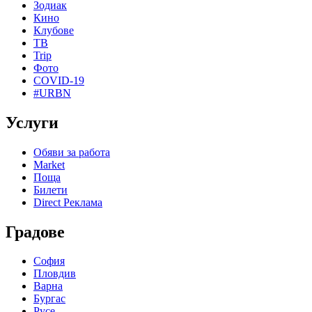
Зодиак
Кино
Клубове
ТВ
Trip
Фото
COVID-19
#URBN
Услуги
Обяви за работа
Market
Поща
Билети
Direct Реклама
Градове
София
Пловдив
Варна
Бургас
Русе