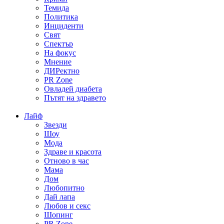
Темида
Политика
Инциденти
Свят
Спектър
На фокус
Мнение
ДИРектно
PR Zone
Овладей диабета
Пътят на здравето
Лайф
Звезди
Шоу
Мода
Здраве и красота
Отново в час
Мама
Дом
Любопитно
Дай лапа
Любов и секс
Шопинг
PR Zone