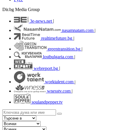
Dir.bg Media Group
3e-news.net
|
nasamnatam.com
|
realtimefuture.bg
|
greentransition.bg
|
lostbulgaria.com
|
webreport.bg
|
worktalent.com
|
wnesstv.com
|
soulandpepper.tv