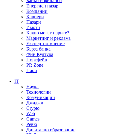
Банки и финанси
Енергиен пазар
Компании
Кариери
Пазари
Имоти
Какво могат парите?
Маркетинг и реклама
Експертно мнение
Бърза банка
Фин Култура
Портфейл
PR Zone
Пари
IT
Наука
Технологии
Комуникации
Джаджи
Crypto
Web
Games
Ревю
Дигитално образование