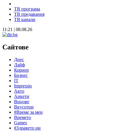
ТВ програма
ТВ предавания
ТВ канали
11:21 | 08.08.26
Сайтове
Днес
Лайф
Корнер
Бизнес
IT
Impressio
Авто
Анкети
Вицове
Вкусотии
#Време за мен
Времето
Games
#Здравето ни