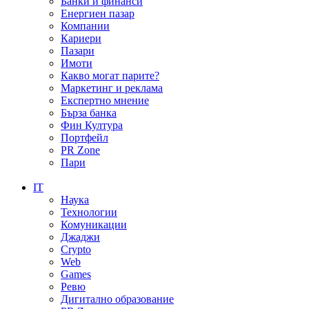
Банки и финанси
Енергиен пазар
Компании
Кариери
Пазари
Имоти
Какво могат парите?
Маркетинг и реклама
Експертно мнение
Бърза банка
Фин Култура
Портфейл
PR Zone
Пари
IT
Наука
Технологии
Комуникации
Джаджи
Crypto
Web
Games
Ревю
Дигитално образование