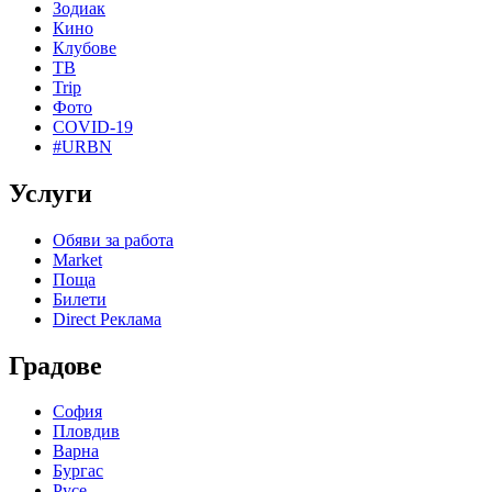
Зодиак
Кино
Клубове
ТВ
Trip
Фото
COVID-19
#URBN
Услуги
Обяви за работа
Market
Поща
Билети
Direct Реклама
Градове
София
Пловдив
Варна
Бургас
Русе