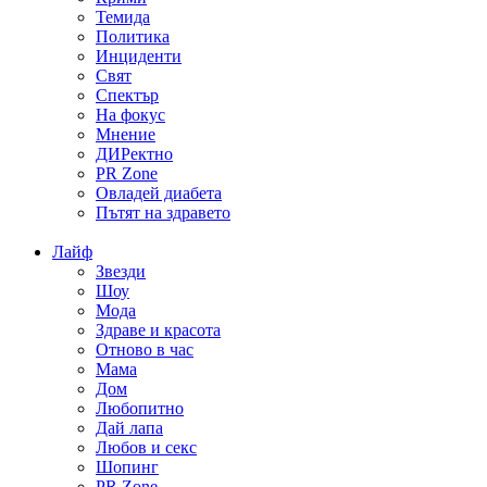
Темида
Политика
Инциденти
Свят
Спектър
На фокус
Мнение
ДИРектно
PR Zone
Овладей диабета
Пътят на здравето
Лайф
Звезди
Шоу
Мода
Здраве и красота
Отново в час
Мама
Дом
Любопитно
Дай лапа
Любов и секс
Шопинг
PR Zone