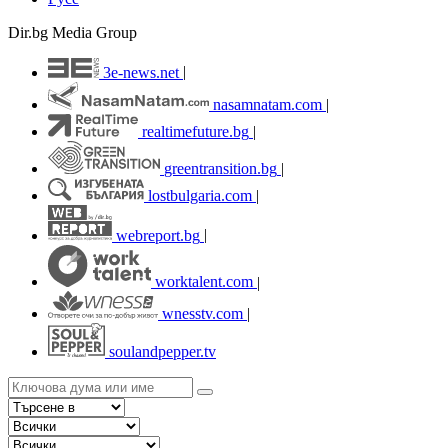
Dir.bg Media Group
3e-news.net
|
nasamnatam.com
|
realtimefuture.bg
|
greentransition.bg
|
lostbulgaria.com
|
webreport.bg
|
worktalent.com
|
wnesstv.com
|
soulandpepper.tv