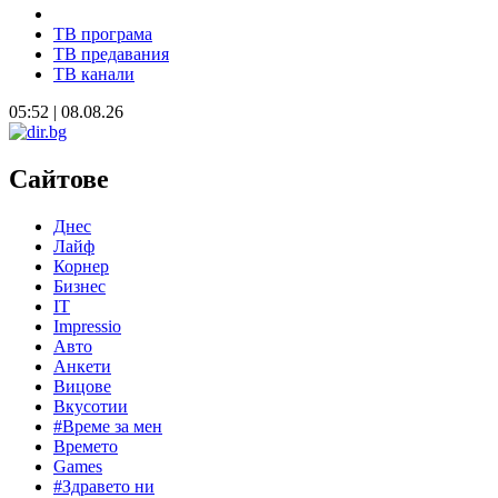
ТВ програма
ТВ предавания
ТВ канали
05:52 | 08.08.26
Сайтове
Днес
Лайф
Корнер
Бизнес
IT
Impressio
Авто
Анкети
Вицове
Вкусотии
#Време за мен
Времето
Games
#Здравето ни