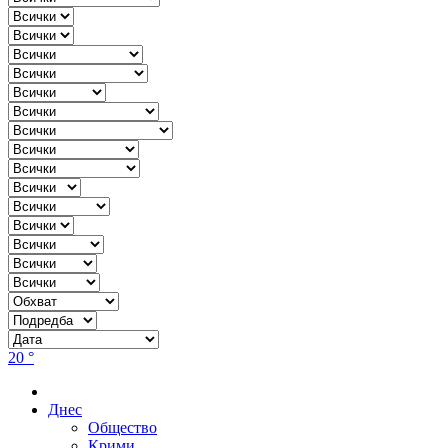
20 °
Днес
Общество
Крими