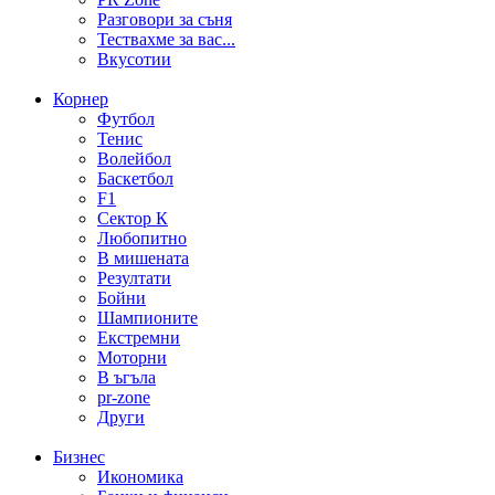
Разговори за съня
Тествахме за вас...
Вкусотии
Корнер
Футбол
Тенис
Волейбол
Баскетбол
F1
Сектор К
Любопитно
В мишената
Резултати
Бойни
Шампионите
Екстремни
Моторни
В ъгъла
pr-zone
Други
Бизнес
Икономика